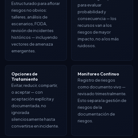
Estructurado para aflorar
para evaluar
riesgos no obvios:
probabilidad y
talleres, análisis de
consecuencia — los
escenarios, FODA,
recursos van a los
revisión de incidentes
riesgos de mayor
históricos — incluyendo
impacto, no a los más
vectores de amenaza
ruidosos.
emergentes.
Opciones de
Monitoreo Continuo
Tratamiento
Registro de riesgos
Evitar, reducir, compartir,
como documento vivo —
o aceptar — con
revisado trimestralmente.
aceptación explícita y
Esto separa la gestión de
documentada, no
riesgos de la
ignorada
documentación de
silenciosamente hasta
riesgos.
convertirse en incidente.