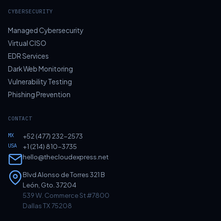
CYBERSECURITY
Managed Cybersecurity
Virtual CISO
EDR Services
Dark Web Monitoring
Vulnerability Testing
Phishing Prevention
CONTACT
MX
+52 (477) 232-2573
USA
+1 (214) 810-3735
hello@thecloudexpress.net
Blvd Alonso de Torres 321 B
León, Gto. 37204
539 W. Commerce St #7800
Dallas TX 75208