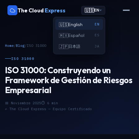
The Cloud
Express
🇺🇸
EN
🇺🇸
English
EN
🇲🇽
Español
ES
Home
/
Blog
/
ISO 31000
🇯🇵
日本語
JA
ISO 31000
ISO 31000: Construyendo un
Framework de Gestión de Riesgos
Empresarial
📅 Noviembre 2025
⏱ 6 min
✍️ The Cloud Express — Equipo Certificado