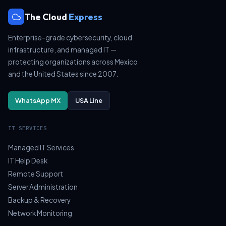
The Cloud
Express
Enterprise-grade cybersecurity, cloud
infrastructure, and managed IT —
protecting organizations across Mexico
and the United States since 2007.
WhatsApp MX
USA Line
IT SERVICES
Managed IT Services
IT Help Desk
Remote Support
Server Administration
Backup & Recovery
Network Monitoring