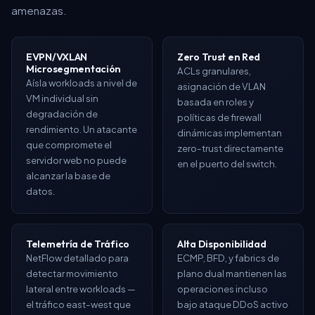
amenazas.
EVPN/VXLAN
Zero Trust en Red
Microsegmentación
ACLs granulares,
Aísla workloads a nivel de
asignación de VLAN
VM individual sin
basada en roles y
degradación de
políticas de firewall
rendimiento. Un atacante
dinámicas implementan
que compromete el
zero-trust directamente
servidor web no puede
en el puerto del switch.
alcanzar la base de
datos.
Telemetría de Tráfico
Alta Disponibilidad
NetFlow detallado para
ECMP, BFD, y fabrics de
detectar movimiento
plano dual mantienen las
lateral entre workloads —
operaciones incluso
el tráfico east-west que
bajo ataque DDoS activo