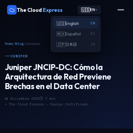
The Cloud
Express
🇺🇸
EN
🇺🇸
English
EN
🇲🇽
Español
ES
Home
/
Blog
/
Juniper
🇯🇵
日本語
JA
JUNIPER
Juniper JNCIP-DC: Cómo la
Arquitectura de Red Previene
Brechas en el Data Center
📅 Diciembre 2025
⏱ 7 min
✍️ The Cloud Express — Equipo Certificado