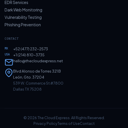
EDR Services
Dark Web Monitoring
Vulnerability Testing
Phishing Prevention
CONTACT
MX
+52 (477) 232-2573
USA
+1 (214) 810-3735
hello@thecloudexpress.net
Blvd Alonso de Torres 321 B
León, Gto. 37204
539 W. Commerce St #7800
Dallas TX 75208
© 2026 The Cloud Express. All Rights Reserved.
Privacy Policy
Terms of Use
Contact